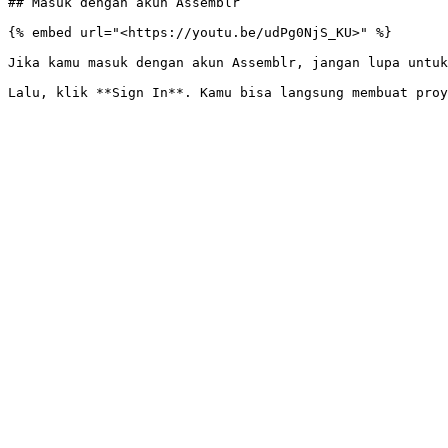
## Masuk dengan akun Assemblr

{% embed url="<https://youtu.be/udPg0NjS_KU>" %}

Jika kamu masuk dengan akun Assemblr, jangan lupa untuk