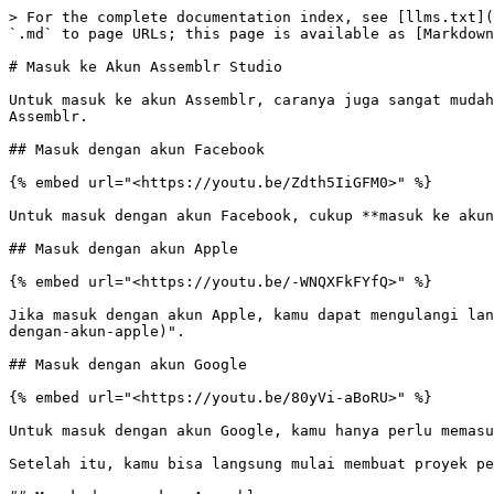
> For the complete documentation index, see [llms.txt](
`.md` to page URLs; this page is available as [Markdown
# Masuk ke Akun Assemblr Studio

Untuk masuk ke akun Assemblr, caranya juga sangat mudah
Assemblr.

## Masuk dengan akun Facebook

{% embed url="<https://youtu.be/Zdth5IiGFM0>" %}

Untuk masuk dengan akun Facebook, cukup **masuk ke akun
## Masuk dengan akun Apple

{% embed url="<https://youtu.be/-WNQXFkFYfQ>" %}

Jika masuk dengan akun Apple, kamu dapat mengulangi lan
dengan-akun-apple)".

## Masuk dengan akun Google

{% embed url="<https://youtu.be/80yVi-aBoRU>" %}

Untuk masuk dengan akun Google, kamu hanya perlu memasu
Setelah itu, kamu bisa langsung mulai membuat proyek pe