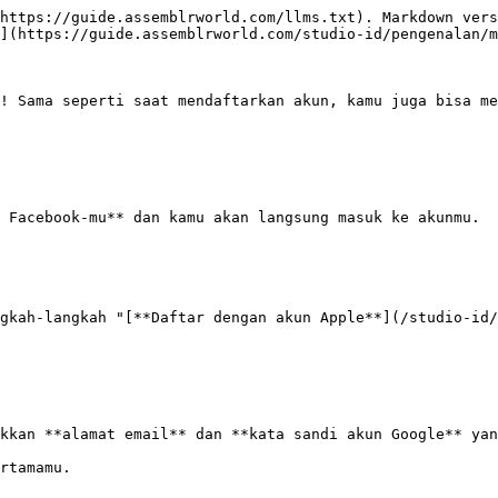
https://guide.assemblrworld.com/llms.txt). Markdown vers
](https://guide.assemblrworld.com/studio-id/pengenalan/m
! Sama seperti saat mendaftarkan akun, kamu juga bisa me
 Facebook-mu** dan kamu akan langsung masuk ke akunmu.

gkah-langkah "[**Daftar dengan akun Apple**](/studio-id/
kkan **alamat email** dan **kata sandi akun Google** yan
rtamamu.
