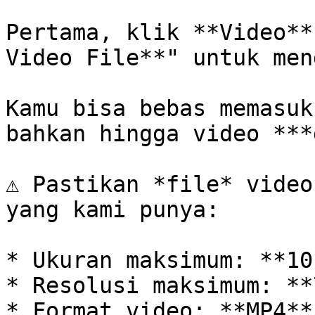
Pertama, klik **Video**
Video File**" untuk men
Kamu bisa bebas memasuk
bahkan hingga video ***
⚠️ Pastikan *file* video
yang kami punya:

* Ukuran maksimum: **10
* Resolusi maksimum: **
* Format video: **MP4**
