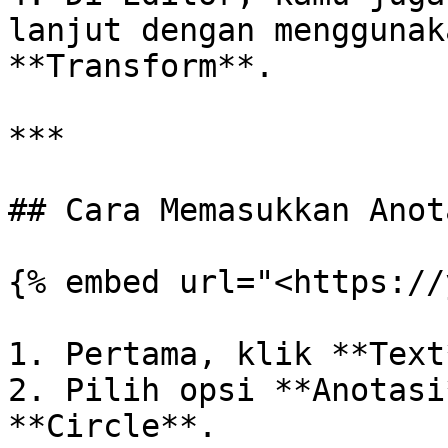
lanjut dengan menggunak
**Transform**.

***

## Cara Memasukkan Anot
{% embed url="<https://
1. Pertama, klik **Text*
2. Pilih opsi **Anotasi
**Circle**.
