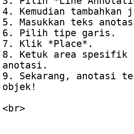
3. Pilih *Line Annotatio
4. Kemudian tambahkan j
5. Masukkan teks anotasi
6. Pilih tipe garis.

7. Klik *Place*.

8. Ketuk area spesifik 
anotasi.

9. Sekarang, anotasi te
objek!
