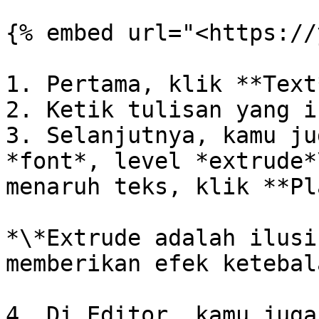
{% embed url="<https://
1. Pertama, klik **Text*
2. Ketik tulisan yang i
3. Selanjutnya, kamu ju
*font*, level *extrude*
menaruh teks, klik **Pl
*\*Extrude adalah ilusi
memberikan efek ketebal
4. Di Editor, kamu juga